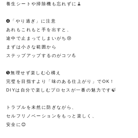
養生シートや掃除機も忘れずに🧹
➍「やり過ぎ」に注意
あれもこれもと手を出すと、
途中で止まってしまいがち😢
まずは小さな範囲から
ステップアップするのがコツ💪
➎無理せず楽しむ心構え
完璧を目指すより「味のある仕上がり」でOK！
DIYは自分で楽しむプロセスが一番の魅力です🍃
トラブルを未然に防ぎながら、
セルフリノベーションをもっと楽しく、
安全に😊