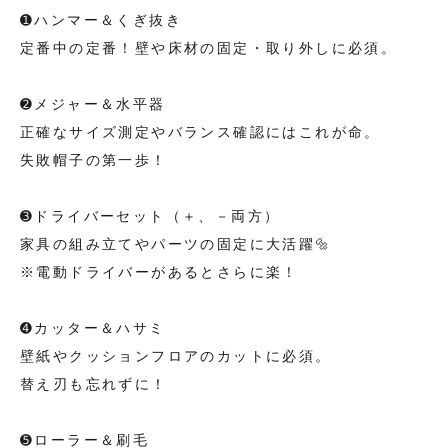
➊ハンマー＆くぎ抜き
定番中の定番！壁や床材の固定・取り外しに必須。
➋メジャー＆水平器
正確なサイズ測定やバランス確認にはこれが命。
失敗帽子の第一歩！
➌ドライバーセット（＋、－両方）
家具の組み立てやパーツの固定に大活躍🔩
※電動ドライバーがあるとさらに楽！
➍カッター＆ハサミ
壁紙やクッションフロアのカットに必須。
替え刃も忘れずに！
➎ローラー＆刷毛