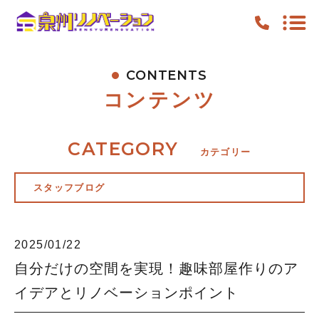
CONTENTS
TOP
コンテンツ
PICKUP
FEATURE
CATEGORY
カテゴリー
WORK
スタッフブログ
NEWS
CONTENTS
2025/01/22
ACCESS
自分だけの空間を実現！趣味部屋作りのア
イデアとリノベーションポイント
キャンペーン
お知らせ