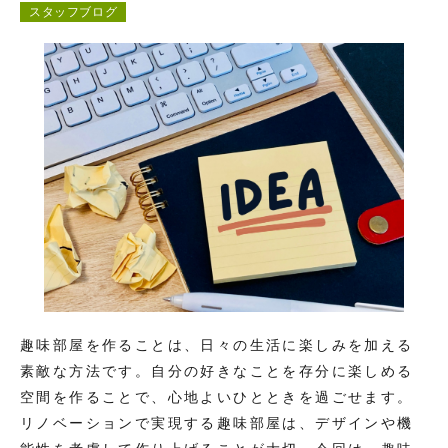
スタッフブログ
コンテンツ
お問い合わせ
趣味部屋を作ることは、日々の生活に楽しみを加える
素敵な方法です。自分の好きなことを存分に楽しめる
空間を作ることで、心地よいひとときを過ごせます。
リノベーションで実現する趣味部屋は、デザインや機