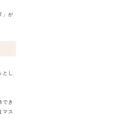
家」が
っとし
動でき
はマス