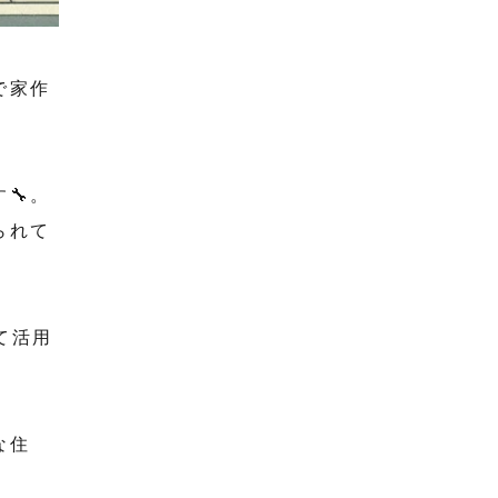
で家作
🔧。
られて
て活用
な住